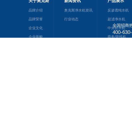
关于奥克斯
新闻资讯
产品展示
品牌介绍
奥克斯净水机资讯
反渗透纯水机
品牌荣誉
行业动态
超滤净水机
全国招商
企业文化
中央软水机
400-630
企业面貌
商务/管线机
前置过滤器
友情链接:
净水器招商
净水器加盟代理
广州韩式纹眼线
水龙头净水器
欧恒集成灶
富轩门窗
家用空气净化器
Copyright©1968-2015 奥克斯净水
备案号：粤ICP备1602346