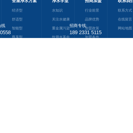
全屋净水方案
净水学堂
招商加盟
联系我
经济型
水知识
行业前景
联系方式
舒适型
关注水健康
品牌优势
在线留言
热线
招商专线:
智能型
重金属污染
加盟政策
网站地图
-0558
189 2331 5115
尊享型
饮用水革命
加盟条件
社区经理人
太原装修网
工控机箱
直缝钢管
深圳装饰公司
净水器厂家
净水器
IC卡水控机
制水机
净水器加盟
0号-1