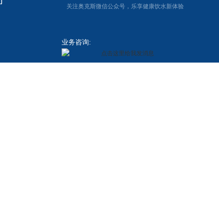
们
关注奥克斯微信公众号，乐享健康饮水新体验
业务咨询:
十大品牌
贝尔地板
净水器
节能环保
IC卡水控机