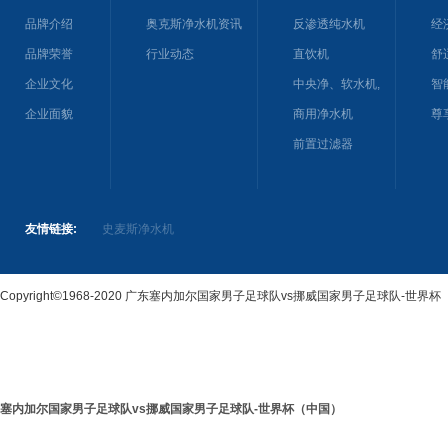
品牌介绍
奥克斯净水机资讯
反渗透纯水机
经
品牌荣誉
行业动态
直饮机
舒
企业文化
中央净、软水机,
智
企业面貌
商用净水机
尊
前置过滤器
友情链接:
史麦斯净水机
Copyright©1968-2020 广东塞内加尔国家男子足球队vs挪威国家男子足球队-世
塞内加尔国家男子足球队vs挪威国家男子足球队-世界杯（中国）