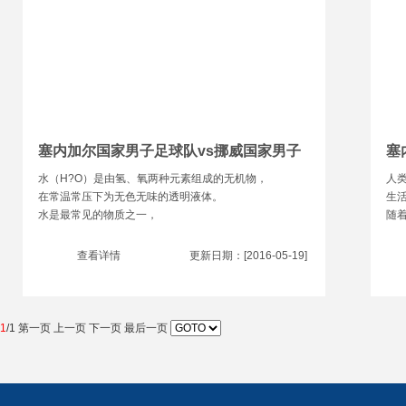
塞内加尔国家男子足球队vs挪威国家男子
塞
水（H?O）是由氢、氧两种元素组成的无机物，
人
足球队-世界杯（中国）: 水
足
在常温常压下为无色无味的透明液体。
生
水是最常见的物质之一，
随
生
是包括人类在内所有生命生存的重要资源，
人
也是生物体最重要的组成部分。
饮
查看详情
更新日期：[2016-05-19]
1
/1 第一页 上一页 下一页 最后一页